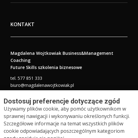
KONTAKT
Magdalena Wojtkowiak Business&Management
Coaching
Future Skills szkolenia biznesowe
tel.
577 851 333
biuro@magdalenawojtkowiak.pl
Adres biura:
Dostosuj preferencje dotyczące zgód
ul. Bacciarellego 4a, 51-649 Wrocław
Używamy plików cookie, aby pomóc użytkownikom w
sprawnej nawigacji i wykonywaniu określonych funkcji.
Szczegółowe informacje na temat wszystkich plików
cookie odpowiadających poszczególnym kategoriom