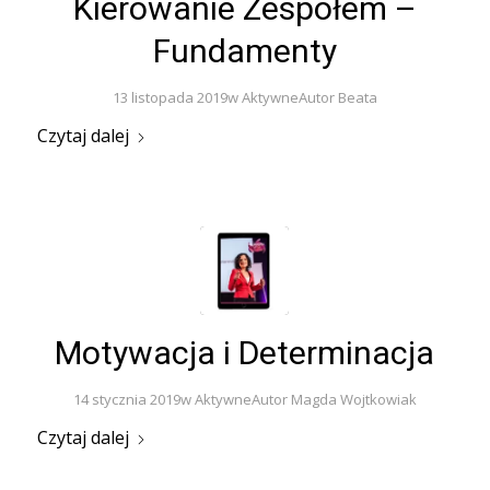
Kierowanie Zespołem –
Fundamenty
13 listopada 2019
w
Aktywne
Autor
Beata
Czytaj dalej
Motywacja i Determinacja
14 stycznia 2019
w
Aktywne
Autor
Magda Wojtkowiak
Czytaj dalej