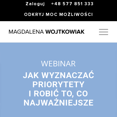
Zaloguj
+48 577 851 333
ODKRYJ MOC MOŻLIWOŚCI
WEBINAR
JAK WYZNACZAĆ
PRIORYTETY
I ROBIĆ TO, CO
NAJWAŻNIEJSZE