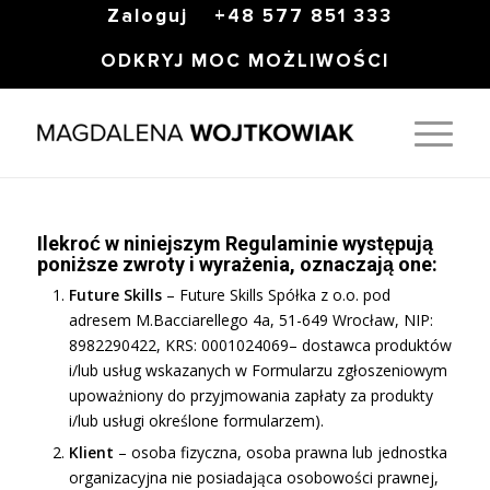
Zaloguj
+48 577 851 333
ODKRYJ MOC MOŻLIWOŚCI
Ilekroć w niniejszym Regulaminie występują
poniższe zwroty i wyrażenia, oznaczają one:
Future Skills
– Future Skills Spółka z o.o. pod
adresem M.Bacciarellego 4a, 51-649 Wrocław, NIP:
8982290422, KRS: 0001024069– dostawca produktów
i/lub usług wskazanych w Formularzu zgłoszeniowym
upoważniony do przyjmowania zapłaty za produkty
i/lub usługi określone formularzem).
Klient
– osoba fizyczna, osoba prawna lub jednostka
organizacyjna nie posiadająca osobowości prawnej,