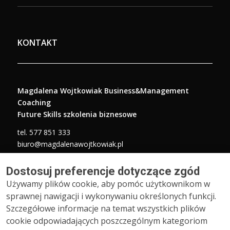
KONTAKT
Magdalena Wojtkowiak Business&Management
Coaching
Future Skills szkolenia biznesowe
tel.
577 851 333
biuro@magdalenawojtkowiak.pl
Adres biura:
Dostosuj preferencje dotyczące zgód
ul. Bacciarellego 4a, 51-649 Wrocław
Używamy plików cookie, aby pomóc użytkownikom w
sprawnej nawigacji i wykonywaniu określonych funkcji.
Szczegółowe informacje na temat wszystkich plików
cookie odpowiadających poszczególnym kategoriom