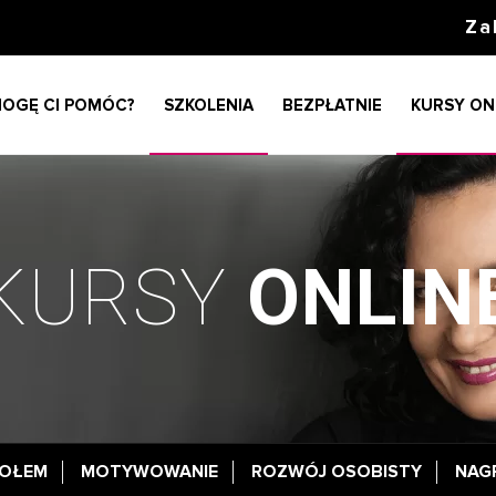
Za
MOGĘ CI POMÓC?
SZKOLENIA
BEZPŁATNIE
KURSY ON
KURSY
ONLIN
POŁEM
MOTYWOWANIE
ROZWÓJ OSOBISTY
NAG